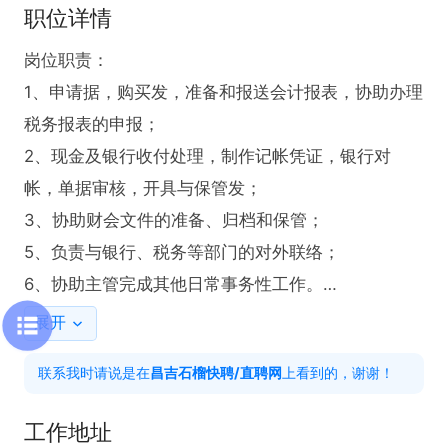
职位详情
岗位职责：

1、申请据，购买发，准备和报送会计报表，协助办理
税务报表的申报；

2、现金及银行收付处理，制作记帐凭证，银行对
帐，单据审核，开具与保管发；

3、协助财会文件的准备、归档和保管；

5、负责与银行、税务等部门的对外联络；

6、协助主管完成其他日常事务性工作。

任职资格：

展开
1、财务，会计，经济等相关专业；

联系我时请说是在
昌吉石榴快聘/直聘网
上看到的，谢谢！
2、具有扎实的会计基础知识和一年以上财会工作经
验；

工作地址
3、熟悉现金管理和银行结算，熟悉亿企赢财务软件