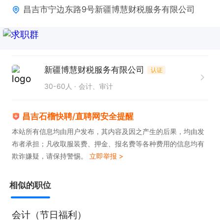
昌吉市宁边东路9号新疆博慧财税服务有限公司
的操作；

4、具有较强的独立学习和工作的能力，工作踏实，
认真细心，积极主动；

5、具有良好的职业操守及团队合作精神，较强的沟
新疆博慧财税服务有限公司
认证
通、理解和分析能力。

30-60人
会计、审计
联系时请说在昌吉石榴快聘上看见的，谢谢！
昌吉石榴快聘/直聘网安全提醒
本站所有信息均由用户发布，其内容及因之产生的后果，均由发
布者承担；凡收取服装费、押金、报名费等各种费用的信息均有
欺诈嫌疑，请保持警惕。
立即举报 >
相似的职位
会计（节日福利）