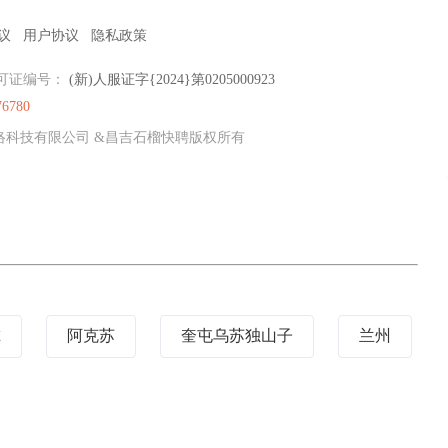
议
用户协议
隐私政策
可证编号：
(新)人服证字{2024}第0205000923
76780
牛网络科技有限公司 &昌吉石榴快聘版权所有
尔
阿克苏
奎屯乌苏独山子
兰州