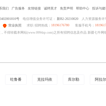
系我们
广告服务
友情链接
诚聘英才
免责声明
帮助中心
投诉与建
0402001810号
电信增值业务许可证：
新B2-20210020
人力资源服务许
18196176780
181961
营业执照
求职·招聘热线：
客服手机号：
不得转载本网站(www.0994zp.com)之所有招聘信息及作品 新疆七
吐鲁番
克拉玛依
库尔勒
阿拉