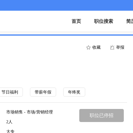
首页
职位搜索
简
收藏
举报
节日福利
带薪年假
年终奖
市场销售 - 市场/营销经理
职位已停招
2人
大专